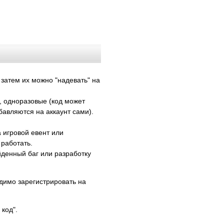
 затем их можно "надевать" на
, одноразовые (код может
бавляются на аккаунт сами).
 игровой евент или
 работать.
йденный баг или разработку
димо зарегистрировать на
код".