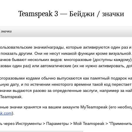
Teamspeak 3 — Бейджи / значки
 значки
льзовательские значки/награды, которые активируются один раз и
 показать другим. Они не несут никакой функции кроме визуальной.
ачков бывают нескольких видов: многоразовые (доступны каждому)
зован один раз) или автоматические (их не нужно активировать, до
ногоразовыми кодами обычно выпускаются как памятный подарок на
ную дату, и по истечении некоторого времени такой код перестает
начки выдаются разово за определенные заслуги, например за на
 Teamspeak.
нные значки хранятся на вашем аккаунте MyTeamspeak (его необхо
k.com
).
ть через Инструменты > Параметры > Мой Teamspeak > "Применить 