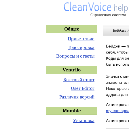
Общее
Бейджи /
Приветствие
Бейджи — по
Трассировка
себя, чтобы
Вопросы и ответы
Коды для зн
быть исполь
Ventrilo
Значки с м
Быстрый старт
знаменатель
User Editor
Некоторые з
аддона для
Различия версий
Активирова
Mumble
myteamspea
Установка
Активирова