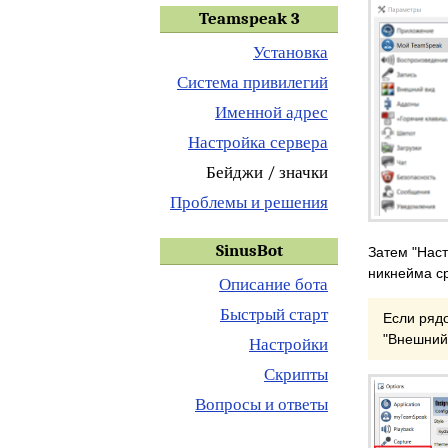
Teamspeak 3
Установка
Система привилегий
Именной адрес
Настройка сервера
Бейджи / значки
Проблемы и решения
SinusBot
Затем "Наст
никнейма ср
Описание бота
Быстрый старт
Если рядо
"Внешний 
Настройки
Скрипты
Вопросы и ответы