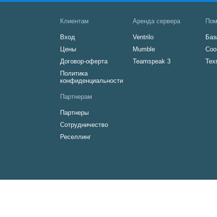
Клиентам
Аренда сервера
По
Вход
Ventrilo
Баз
Цены
Mumble
Соо
Договор-оферта
Teamspeak 3
Тех
Политика
конфиденциальности
Партнерам
Партнеры
Сотрудничество
Реселлинг
ИНН 77097
ОГРН 31177462