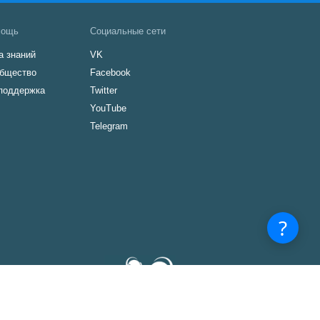
мощь
Социальные сети
а знаний
VK
бщество
Facebook
поддержка
Twitter
YouTube
Telegram
3540540
1300416
© 2008-
2026 CleanVoice